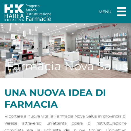
×
☰
MENU
Farmacia Nova Salus
UNA NUOVA IDEA DI
FARMACIA
Riportare a nuova vita la Farmacia Nova Salus in provincia di
Varese attraverso un’attenta opera di ristrutturazione
completa era la richiesta dei nuovi titolari. L’obiettivo